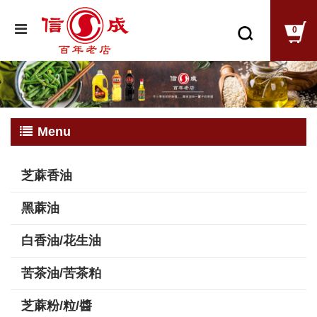
0
Menu
芝蔴香油
黑蔴油
白香油/花生油
苦茶油/苦茶粕
芝蔴粉/粒/醬