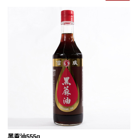
黑蔴油555g