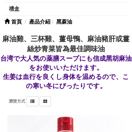
禮盒
首頁
產品介紹
黑蔴油
麻油雞、三杯雞、薑母鴨、麻油豬肝或薑
絲炒青菜皆為最佳調味油
台湾で大人気の薬膳スープにも信成黑胡麻油
をお使いいただけます。
生姜は血行を良くし身体を温めるので、こ
の寒い冬にぴったりです。
瀏覽方式