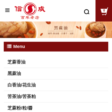
0
Menu
芝蔴香油
黑蔴油
白香油/花生油
苦茶油/苦茶粕
芝蔴粉/粒/醬