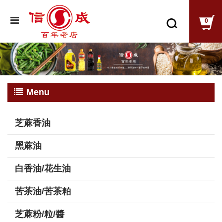
0
Menu
芝蔴香油
黑蔴油
白香油/花生油
苦茶油/苦茶粕
芝蔴粉/粒/醬