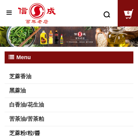
0
Menu
芝蔴香油
黑蔴油
白香油/花生油
苦茶油/苦茶粕
芝蔴粉/粒/醬