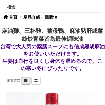
禮盒
首頁
產品介紹
黑蔴油
麻油雞、三杯雞、薑母鴨、麻油豬肝或薑
絲炒青菜皆為最佳調味油
台湾で大人気の薬膳スープにも信成黑胡麻油
をお使いいただけます。
生姜は血行を良くし身体を温めるので、こ
の寒い冬にぴったりです。
瀏覽方式