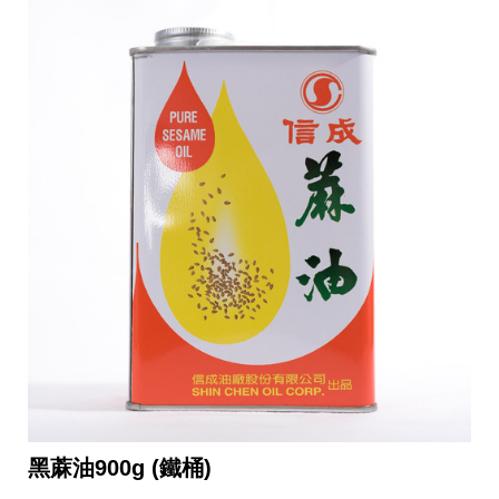
黑蔴油900g (鐵桶)