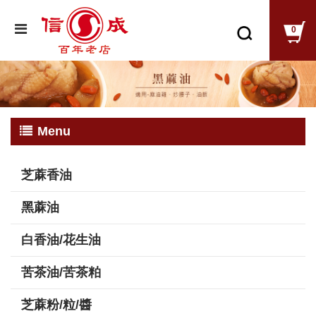
0
Menu
芝蔴香油
黑蔴油
白香油/花生油
苦茶油/苦茶粕
芝蔴粉/粒/醬